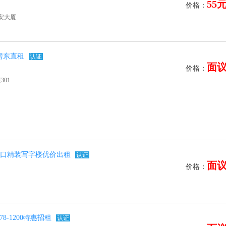
55
价格：
安大厦
房东直租
认证
面
价格：
01
铁口精装写字楼优价出租
认证
面
价格：
-1200特惠招租
认证