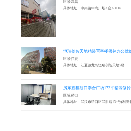
区域:武昌
具体地址：中南路中商广场A座A3116
恒瑞创智天地精装写字楼领包办公优
区域:江夏
具体地址：江夏藏龙岛恒瑞创智天地5楼
房东直租硚口泰合广场172平精装修
区域:硚口
具体地址：武汉市硚口区武胜路134号(利济北