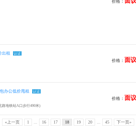
面
价格：
价出租
认证
面
价格：
拎包办公低价甩租
认证
面
价格：
路地铁站A口步行490米)
«上一页
1
...
16
17
18
19
20
...
45
下一页»