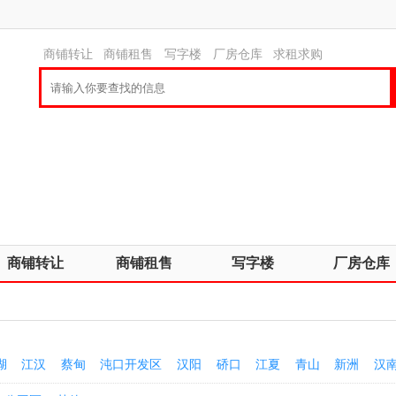
商铺转让
商铺租售
写字楼
厂房仓库
求租求购
商铺转让
商铺租售
写字楼
厂房仓库
湖
江汉
蔡甸
沌口开发区
汉阳
硚口
江夏
青山
新洲
汉