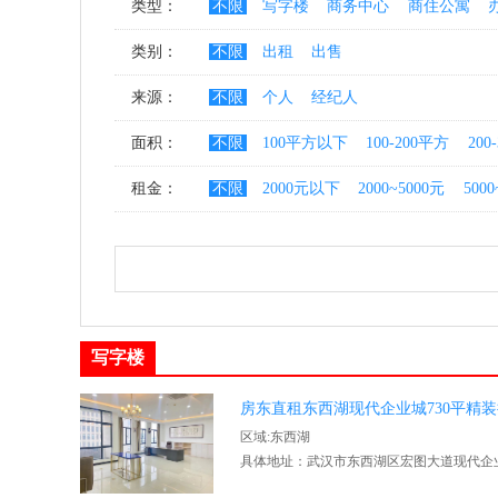
类型：
不限
写字楼
商务中心
商住公寓
类别：
不限
出租
出售
来源：
不限
个人
经纪人
面积：
不限
100平方以下
100-200平方
200
租金：
不限
2000元以下
2000~5000元
5000
写字楼
房东直租东西湖现代企业城730平精
区域:东西湖
具体地址：武汉市东西湖区宏图大道现代企