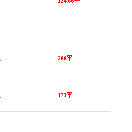
议
124.66平
议
288平
议
173平