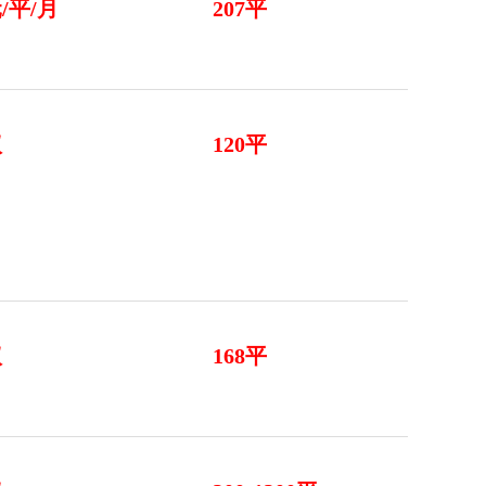
元/平/月
207平
议
120平
议
168平