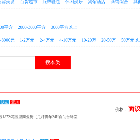
美容美发
百货超市
服饰鞋包
休闲娱乐
宾馆酒店
商铺综合
其
2000平方
2000-3000平方
3000平方以上
~8000元
1-2万元
2-4万元
4-10万元
10-20万
20-50万
50万元以
认证
置顶
面
价格：
872/花园里商业街（甩杆青年24H自助台球室