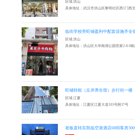
区域:洪山
具体地址：武汉市洪山区黎明社区西1门西北1
临街学校旁旺铺盈利中配套设施齐全
区域:洪山
具体地址：洪山区大华南湖公园世家2-8-9栋
旺铺转租（左岸养生馆）步行街一楼
区域:江夏
具体地址：江夏区江夏大道103号附37号
老板直转宾凯临空港酒店68间客房30