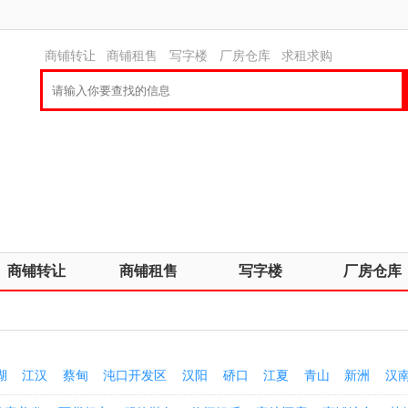
商铺转让
商铺租售
写字楼
厂房仓库
求租求购
商铺转让
商铺租售
写字楼
厂房仓库
湖
江汉
蔡甸
沌口开发区
汉阳
硚口
江夏
青山
新洲
汉