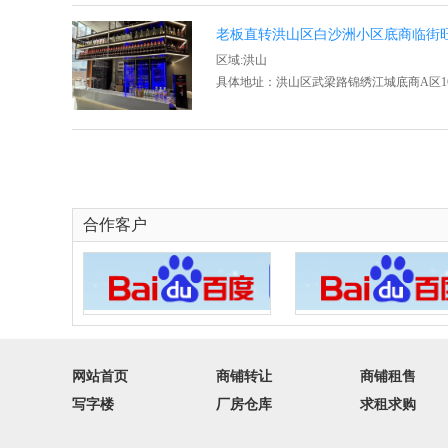
老板直转洪山区白沙洲小区底商临街
区域:洪山
具体地址：洪山区武梁路锦绣江城底商A区1
合作客户
网站首页
商铺转让
商铺租售
写字楼
厂房仓库
求租求购