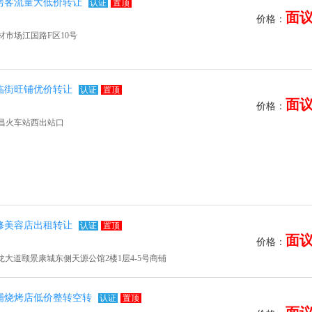
房客流量大低价转让
认证
置顶
面
价格：
市场江国路F区10号
临街旺铺优价转让
认证
置顶
面
价格：
昌火车站西出站口
修美容店出租转让
认证
置顶
面
价格：
龙大道颐景康城东侧天源公馆2楼1层4-5号商铺
铺烧烤店低价整转空转
认证
置顶