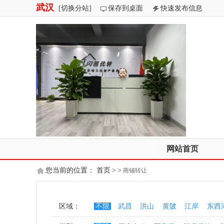
武汉
[切换分站]
保存到桌面
快速发布信息
网站首页
您当前的位置：
首页
>
>
商铺转让
区域：
不限
武昌
洪山
黄陂
江岸
东西