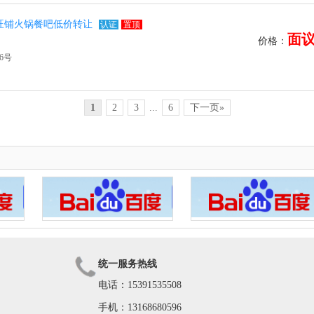
旺铺火锅餐吧低价转让
认证
置顶
面
价格：
6号
1
2
3
...
6
下一页»
统一服务热线
电话：15391535508
手机：13168680596