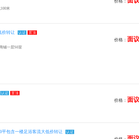
面
价格：
00米
低价转让
认证
置顶
面
价格：
商铺一层S6室
认证
置顶
面
价格：
00平包含一楼足浴客流大低价转让
认证
面