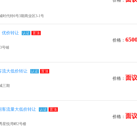
价格：
时代特6号3期商业区3-1号
，优价转让
认证
置顶
650
价格：
3号铺
客流大低价转让
认证
置顶
面
价格：
城三期
间客流量大低价转让
认证
置顶
面
价格：
秀星悦湾畔2号楼