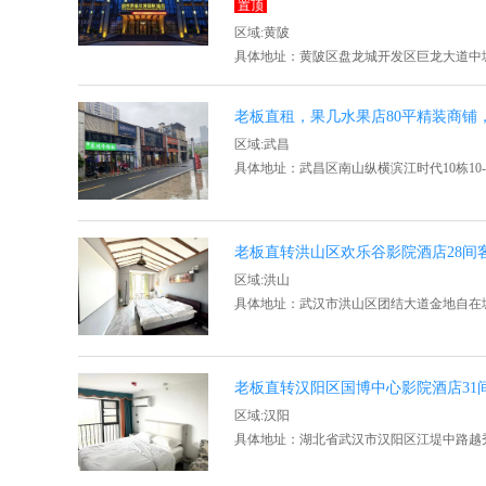
置顶
区域:黄陂
具体地址：黄陂区盘龙城开发区巨龙大道中城
老板直租，果几水果店80平精装商铺
区域:武昌
具体地址：武昌区南山纵横滨江时代10栋10-
老板直转洪山区欢乐谷影院酒店28间
区域:洪山
具体地址：武汉市洪山区团结大道金地自在
老板直转汉阳区国博中心影院酒店31
区域:汉阳
具体地址：湖北省武汉市汉阳区江堤中路越