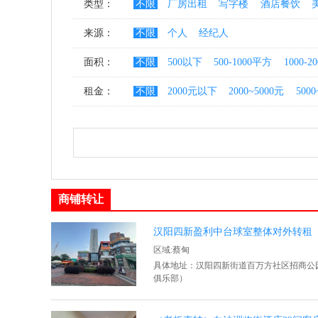
类型：
不限
厂房出租
写字楼
酒店餐饮
来源：
不限
个人
经纪人
面积：
不限
500以下
500-1000平方
1000-
租金：
不限
2000元以下
2000~5000元
5000
商铺转让
汉阳四新盈利中台球室整体对外转租
区域:蔡甸
具体地址：汉阳四新街道百万方社区招商公园1
俱乐部）