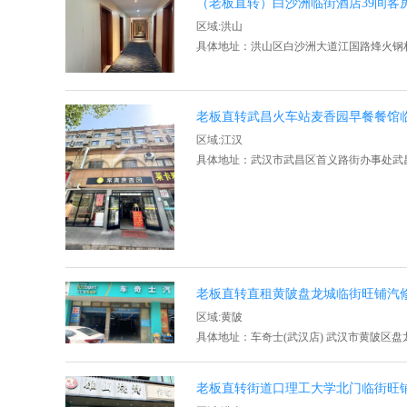
（老板直转）白沙洲临街酒店39间客
区域:洪山
具体地址：洪山区白沙洲大道江国路烽火钢材
老板直转武昌火车站麦香园早餐餐馆
区域:江汉
具体地址：武汉市武昌区首义路街办事处武
老板直转直租黄陂盘龙城临街旺铺汽
区域:黄陂
具体地址：车奇士(武汉店) 武汉市黄陂区盘
老板直转街道口理工大学北门临街旺