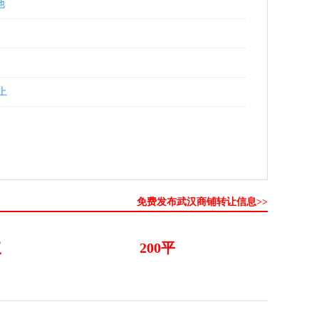
他
上
免费发布武汉商铺转让信息>>
议
200平