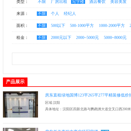
类型：
不限
厂房出租
写字楼
酒店餐饮
美容美发
来源：
不限
个人
经纪人
面积：
不限
500以下
500-1000平方
1000-2000平方
租金：
不限
2000元以下
2000~5000元
5000~8000元
产品展示
房东直租绿地国博123平265平277平精装修低
区域:汉阳
具体地址：汉阳区四新北路与鹦鹉洲大道交叉口西200